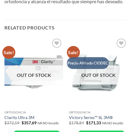
ortodoncia y alcanza el resultado que siempre has deseado.
RELATED PRODUCTS
Sale!
Sale!
Añadir
Añadir
a la
a la
lista de
lista de
Precio Afiliado CIODEC
deseos
deseos
OUT OF STOCK
OUT OF STOCK
ORTODONCIA
ORTODONCIA
Clarity Ultra 3M
Victory Series™ SL 3M®
Original
Current
Original
Current
$
372,59
$
357,69
$
178,84
$
171,33
IVA NO Incuido
IVA NO Incuido
price
price
price
price
was:
is:
was:
is: