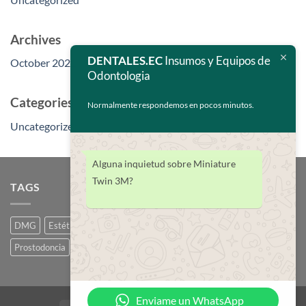
Archives
DENTALES.EC
Insumos y Equipos de
October 2021
Odontologia
Categories
Normalmente respondemos en pocos minutos.
Uncategorized
Alguna inquietud sobre Miniature
Twin 3M?
TAGS
DMG
Estética
Icon
Odontopediatría
Ortodoncia
Pink
Prostodoncia
Resina infiltrante
Resinas
Enviame un WhatsApp