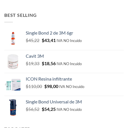
price
price
was:
is:
$139,00.
$133,44.
BEST SELLING
Single Bond 2 de 3M 6gr
Original
Current
$
45,22
$
43,41
IVA NO Incuido
price
price
was:
is:
Cavit 3M
$45,22.
$43,41.
Original
Current
$
19,33
$
18,56
IVA NO Incuido
price
price
was:
is:
ICON Resina infiltrante
$19,33.
$18,56.
Original
Current
$
110,00
$
98,00
IVA NO Incuido
price
price
was:
is:
Single Bond Universal de 3M
$110,00.
$98,00.
Original
Current
$
56,52
$
54,25
IVA NO Incuido
price
price
was:
is:
$56,52.
$54,25.