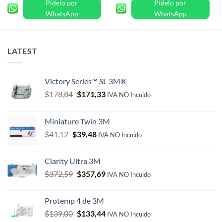
Pídelo por
Pídelo por
$372,59.
$357,69.
$178,84.
$171,33.
WhatsApp
WhatsApp
LATEST
Victory Series™ SL 3M®
Original
Current
$
178,84
$
171,33
IVA NO Incuido
price
price
was:
is:
Miniature Twin 3M
$178,84.
$171,33.
Original
Current
$
41,12
$
39,48
IVA NO Incuido
price
price
was:
is:
Clarity Ultra 3M
$41,12.
$39,48.
Original
Current
$
372,59
$
357,69
IVA NO Incuido
price
price
was:
is:
Protemp 4 de 3M
$372,59.
$357,69.
Original
Current
$
139,00
$
133,44
IVA NO Incuido