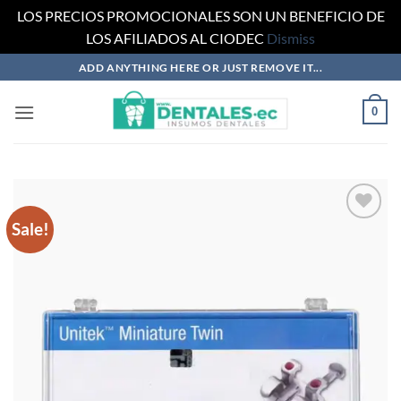
LOS PRECIOS PROMOCIONALES SON UN BENEFICIO DE
LOS AFILIADOS AL CIODEC
Dismiss
Skip
ADD ANYTHING HERE OR JUST REMOVE IT...
to
content
0
Sale!
Añadir
a la
lista
de
deseos