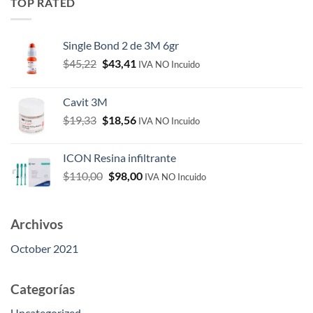
TOP RATED
Single Bond 2 de 3M 6gr
Original
Current
$
45,22
$
43,41
IVA NO Incuido
price
price
was:
is:
Cavit 3M
$45,22.
$43,41.
Original
Current
$
19,33
$
18,56
IVA NO Incuido
price
price
was:
is:
ICON Resina infiltrante
$19,33.
$18,56.
Original
Current
$
110,00
$
98,00
IVA NO Incuido
price
price
was:
is:
$110,00.
$98,00.
Archivos
October 2021
Categorías
Uncategorized