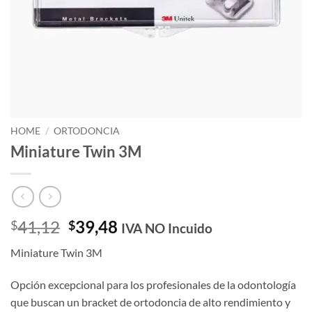
HOME
/
ORTODONCIA
Miniature Twin 3M
Original
Current
41,12
39,48
$
$
IVA NO Incuido
price
price
Miniature Twin 3M
was:
is:
$41,12.
$39,48.
Opción excepcional para los profesionales de la odontología
que buscan un bracket de ortodoncia de alto rendimiento y