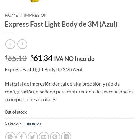
HOME
/
IMPRESIÓN
Express Fast Light Body de 3M (Azul)
Original
Current
65,10
61,34
$
$
IVA NO Incuido
price
price
Express Fast Light Body de 3M (Azul)
was:
is:
$65,10.
$61,34.
Material de impresión dental de alta precisión y rápida
configuración, diseñado para capturar detalles excepcionales
en impresiones dentales.
Out of stock
Category:
Impresión