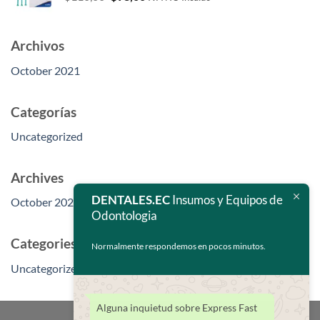
price
price
was:
is:
$110,00.
$98,00.
Archivos
October 2021
Categorías
Uncategorized
Archives
DENTALES.EC
Insumos y Equipos de
October 2021
Odontologia
Categories
Normalmente respondemos en pocos minutos.
Uncategorized
Alguna inquietud sobre Express Fast