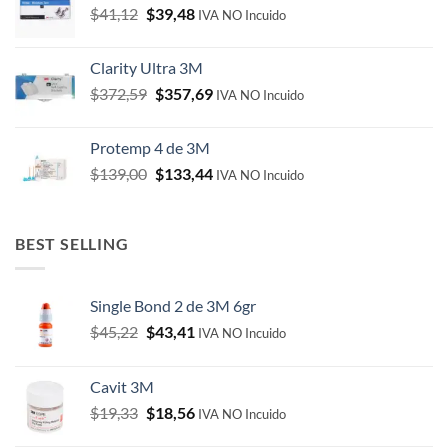
Original
Current
$
41,12
$
39,48
IVA NO Incuido
price
price
was:
is:
Clarity Ultra 3M
$41,12.
$39,48.
Original
Current
$
372,59
$
357,69
IVA NO Incuido
price
price
was:
is:
Protemp 4 de 3M
$372,59.
$357,69.
Original
Current
$
139,00
$
133,44
IVA NO Incuido
price
price
was:
is:
$139,00.
$133,44.
BEST SELLING
Single Bond 2 de 3M 6gr
Original
Current
$
45,22
$
43,41
IVA NO Incuido
price
price
was:
is:
Cavit 3M
$45,22.
$43,41.
Original
Current
$
19,33
$
18,56
IVA NO Incuido
price
price