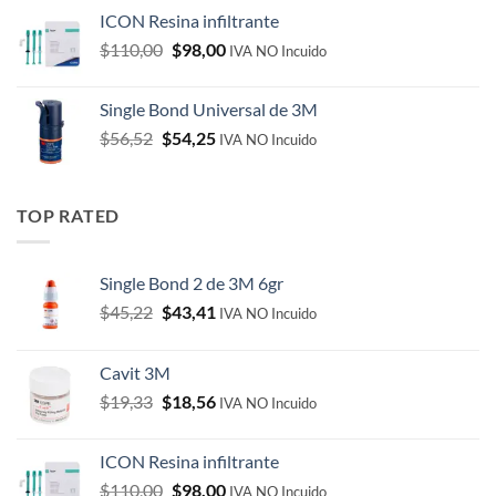
was:
is:
ICON Resina infiltrante
$19,33.
$18,56.
Original
Current
$
110,00
$
98,00
IVA NO Incuido
price
price
was:
is:
Single Bond Universal de 3M
$110,00.
$98,00.
Original
Current
$
56,52
$
54,25
IVA NO Incuido
price
price
was:
is:
$56,52.
$54,25.
TOP RATED
Single Bond 2 de 3M 6gr
Original
Current
$
45,22
$
43,41
IVA NO Incuido
price
price
was:
is:
Cavit 3M
$45,22.
$43,41.
Original
Current
$
19,33
$
18,56
IVA NO Incuido
price
price
was:
is:
ICON Resina infiltrante
$19,33.
$18,56.
Original
Current
$
110,00
$
98,00
IVA NO Incuido