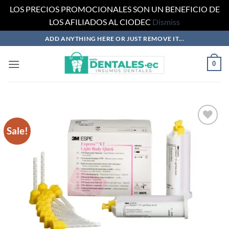
LOS PRECIOS PROMOCIONALES SON UN BENEFICIO DE
LOS AFILIADOS AL CIODEC
Dismiss
Skip
ADD ANYTHING HERE OR JUST REMOVE IT...
to
content
0
Sale!
Añadir
a la
lista
de
deseos