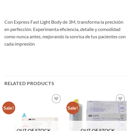
Con Express Fast Light Body de 3M, transforma la precisión
en perfección. Experimenta eficiencia, detalle y comodidad
como nunca antes, mejorando la sonrisa de tus pacientes con
cada impresión
RELATED PRODUCTS
Sale!
Sale!
Añadir
Añadir
a la
a la
lista de
lista de
deseos
deseos
OUT OF STOCK
OUT OF STOCK