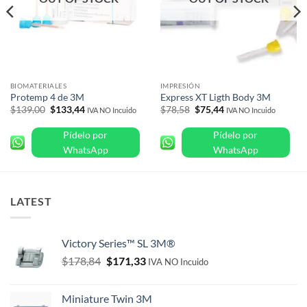
BIOMATERIALES
IMPRESIÓN
Protemp 4 de 3M
Express XT Ligth Body 3M
Original
Current
Original
Current
$
139,00
$
133,44
$
78,58
$
75,44
IVA NO Incuido
IVA NO Incuido
price
price
price
price
was:
is:
was:
is:
Pídelo por
Pídelo por
$139,00.
$133,44.
$78,58.
$75,44.
WhatsApp
WhatsApp
LATEST
Victory Series™ SL 3M®
Original
Current
$
178,84
$
171,33
IVA NO Incuido
price
price
was:
is:
Miniature Twin 3M
$178,84.
$171,33.