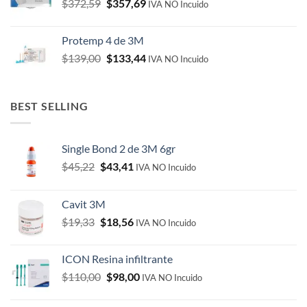
Original
Current
$
372,59
$
357,69
IVA NO Incuido
price
price
was:
is:
Protemp 4 de 3M
$372,59.
$357,69.
Original
Current
$
139,00
$
133,44
IVA NO Incuido
price
price
was:
is:
$139,00.
$133,44.
BEST SELLING
Single Bond 2 de 3M 6gr
Original
Current
$
45,22
$
43,41
IVA NO Incuido
price
price
was:
is:
Cavit 3M
$45,22.
$43,41.
Original
Current
$
19,33
$
18,56
IVA NO Incuido
price
price
was:
is:
ICON Resina infiltrante
$19,33.
$18,56.
Original
Current
$
110,00
$
98,00
IVA NO Incuido
price
price
was:
is: