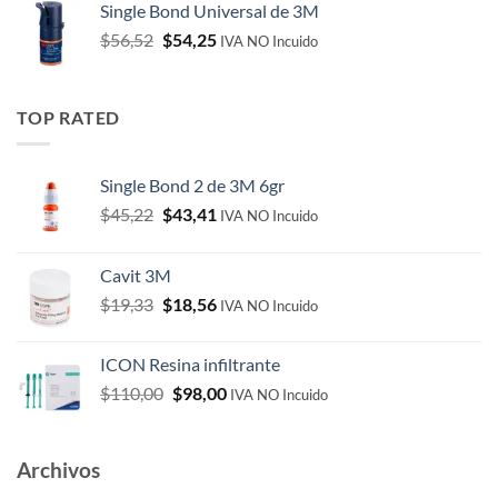
Single Bond Universal de 3M
$110,00.
$98,00.
Original
Current
$
56,52
$
54,25
IVA NO Incuido
price
price
was:
is:
$56,52.
$54,25.
TOP RATED
Single Bond 2 de 3M 6gr
Original
Current
$
45,22
$
43,41
IVA NO Incuido
price
price
was:
is:
Cavit 3M
$45,22.
$43,41.
Original
Current
$
19,33
$
18,56
IVA NO Incuido
price
price
was:
is:
ICON Resina infiltrante
$19,33.
$18,56.
Original
Current
$
110,00
$
98,00
IVA NO Incuido
price
price
was:
is:
$110,00.
$98,00.
Archivos