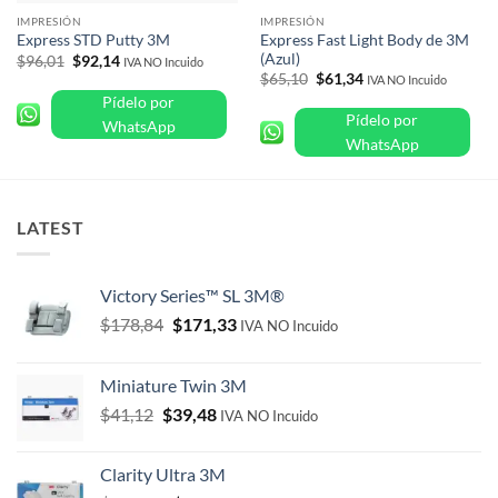
IMPRESIÓN
IMPRESIÓN
Express Fast Light Body de 3M
Express STD Putty 3M
(Azul)
Original
Current
$
96,01
$
92,14
IVA NO Incuido
price
price
Original
Current
$
65,10
$
61,34
IVA NO Incuido
was:
is:
price
price
Pídelo por
$96,01.
$92,14.
was:
is:
Pídelo por
$65,10.
$61,34.
WhatsApp
WhatsApp
LATEST
Victory Series™ SL 3M®
Original
Current
$
178,84
$
171,33
IVA NO Incuido
price
price
was:
is:
Miniature Twin 3M
$178,84.
$171,33.
Original
Current
$
41,12
$
39,48
IVA NO Incuido
price
price
was:
is:
Clarity Ultra 3M
$41,12.
$39,48.