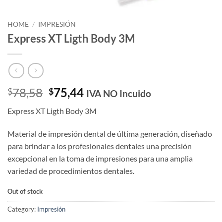
HOME
/
IMPRESIÓN
Express XT Ligth Body 3M
Original
Current
78,58
75,44
$
$
IVA NO Incuido
price
price
Express XT Ligth Body 3M
was:
is:
$78,58.
$75,44.
Material de impresión dental de última generación, diseñado
para brindar a los profesionales dentales una precisión
excepcional en la toma de impresiones para una amplia
variedad de procedimientos dentales.
Out of stock
Category:
Impresión