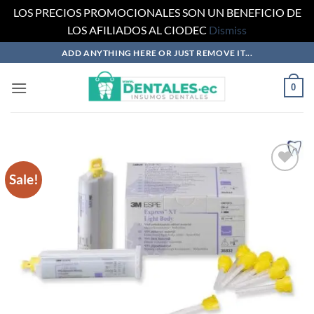
LOS PRECIOS PROMOCIONALES SON UN BENEFICIO DE
LOS AFILIADOS AL CIODEC
Dismiss
Skip
ADD ANYTHING HERE OR JUST REMOVE IT...
to
content
0
Sale!
Añadir
a la
lista
de
deseos