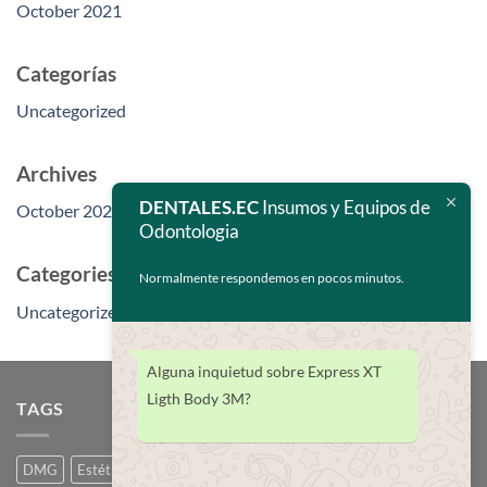
October 2021
Categorías
Uncategorized
Archives
DENTALES.EC
Insumos y Equipos de
October 2021
Odontologia
Categories
Normalmente respondemos en pocos minutos.
Uncategorized
Alguna inquietud sobre Express XT
Ligth Body 3M?
TAGS
DMG
Estética
Icon
Odontopediatría
Ortodoncia
Pink