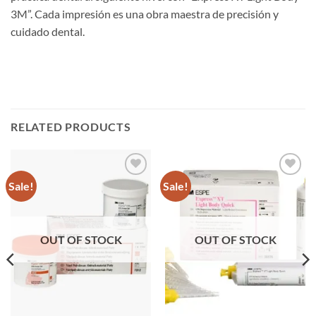
3M”. Cada impresión es una obra maestra de precisión y
cuidado dental.
RELATED PRODUCTS
Sale!
Sale!
Añadir
Añadir
a la
a la
lista de
lista de
deseos
deseos
OUT OF STOCK
OUT OF STOCK